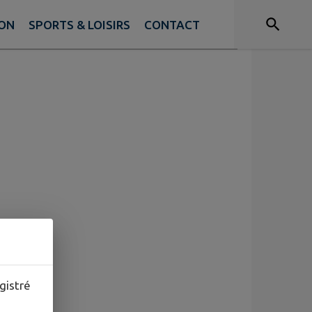
ION
SPORTS & LOISIRS
CONTACT
 commune.
gistré