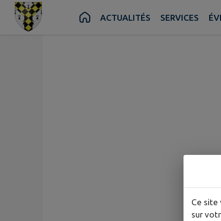
Contenu
Menu
Recherche
Pied de page
ACTUALITÉS
SERVICES
ÉV
Ce site 
sur votr