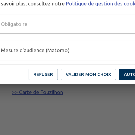
 savoir plus, consultez notre
Politique de gestion des coo
 scolaire trouvé.
Obligatoire
Mesure d'audience (Matomo)
Le secrétariat de la mairie est ouvert :
- Lundi et Jeudi de 13H30 à 18H
REFUSER
VALIDER MON CHOIX
AUT
- Mardi et Mercredi de 8H30 à 13H
>> Carte de Fouzilhon