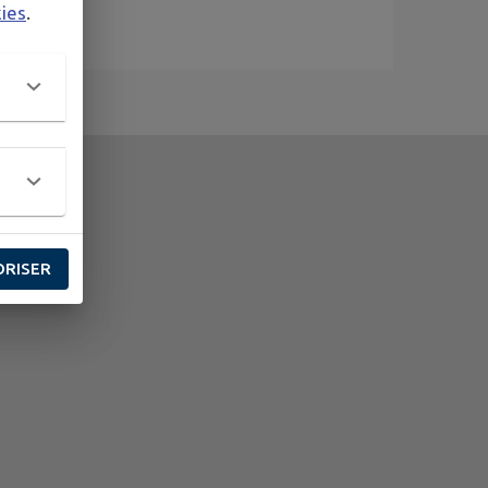
kies
.
ORISER