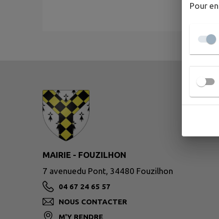
Pour en
Aucun établissement
MAIRIE - FOUZILHON
7 avenuedu Pont, 34480 Fouzilhon
04 67 24 65 57
NOUS CONTACTER
M'Y RENDRE